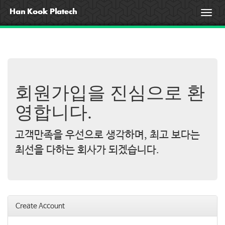
T
o
g
g
l
e
n
a
회원가입을 진심으로 환
v
i
영합니다.
g
a
고객만족을 우선으로 생각하며, 최고 보다는
t
i
최선을 다하는 회사가 되겠습니다.
o
n
Create Account