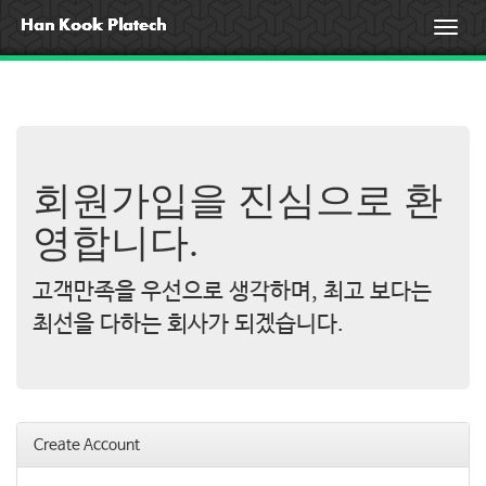
T
o
g
g
l
e
n
a
회원가입을 진심으로 환
v
i
영합니다.
g
a
고객만족을 우선으로 생각하며, 최고 보다는
t
i
최선을 다하는 회사가 되겠습니다.
o
n
Create Account