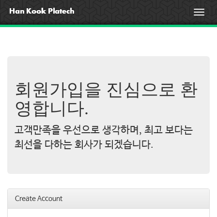
T
o
g
g
l
e
n
a
회원가입을 진심으로 환
v
i
영합니다.
g
a
고객만족을 우선으로 생각하며, 최고 보다는
t
i
최선을 다하는 회사가 되겠습니다.
o
n
Create Account