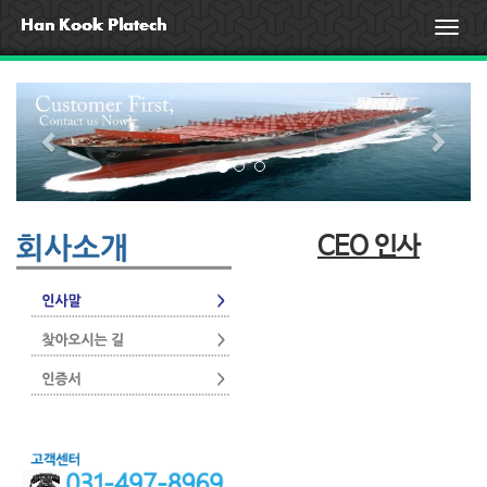
T
o
g
P
N
g
l
r
e
e
e
x
n
a
v
t
v
i
i
CEO 인사
o
g
​
a
u
t
s
i
o
n