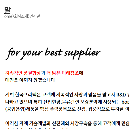
말
ome>회사소개>인사말