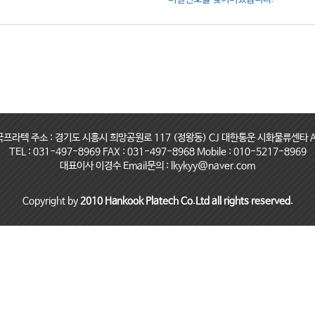
국프라텍 주소 : 경기도 시흥시 희망공원로 117 (정왕동) CJ 대한통운 시화물류센타 A
TEL : 031-497-8969 FAX : 031-497-8968 Mobile : 010-5217-8969
대표이사 이경수 Email문의 : lkykyy@naver.com
Copyright by
2010 Hankook Platech Co.Ltd all rights reserved.