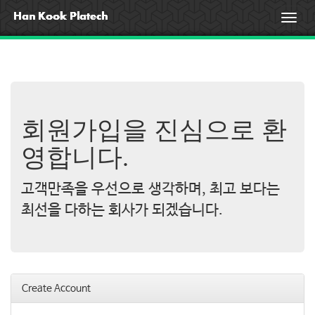
T
o
g
g
l
e
n
a
회원가입을 진심으로 환
v
i
영합니다.
g
a
고객만족을 우선으로 생각하며, 최고 보다는
t
i
최선을 다하는 회사가 되겠습니다.
o
n
Create Account