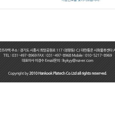
국프라텍 주소 : 경기도 시흥시 희망공원로 117 (정왕동) CJ 대한통운 시화물류센타 A
TEL : 031-497-8969 FAX : 031-497-8968 Mobile : 010-5217-8969
대표이사 이경수 Email문의 : lkykyy@naver.com
Copyright by
2010 Hankook Platech Co.Ltd all rights reserved.