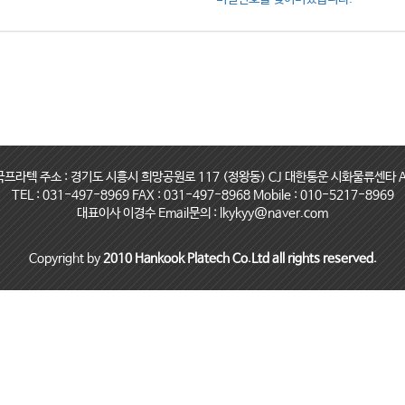
국프라텍 주소 : 경기도 시흥시 희망공원로 117 (정왕동) CJ 대한통운 시화물류센타 A
TEL : 031-497-8969 FAX : 031-497-8968 Mobile : 010-5217-8969
대표이사 이경수 Email문의 : lkykyy@naver.com
Copyright by
2010 Hankook Platech Co.Ltd all rights reserved.