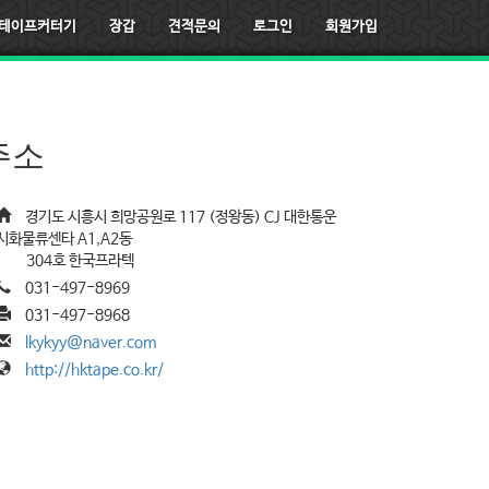
테이프커터기
장갑
견적문의
로그인
회원가입
주소
경기도 시흥시 희망공원로 117 (정왕동) CJ 대한통운
시화물류센타 A1,A2동
304호 한국프라텍
031-497-8969
031-497-8968
lkykyy@naver.com
http://hktape.co.kr/