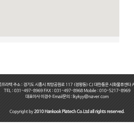
국프라텍 주소 : 경기도 시흥시 희망공원로 117 (정왕동) CJ 대한통운 시화물류센타 A
TEL : 031-497-8969 FAX : 031-497-8968 Mobile : 010-5217-8969
대표이사 이경수 Email문의 : lkykyy@naver.com
Copyright by
2010 Hankook Platech Co.Ltd all rights reserved.