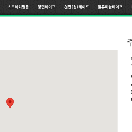
스트레치필름
양면테이프
천면(청)테이프
알류미늄테이프